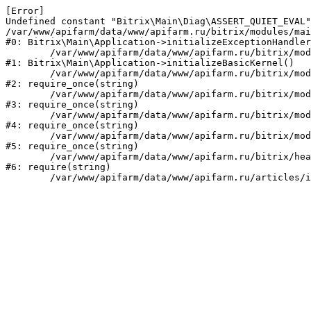
[Error] 

Undefined constant "Bitrix\Main\Diag\ASSERT_QUIET_EVAL"
/var/www/apifarm/data/www/apifarm.ru/bitrix/modules/mai
#0: Bitrix\Main\Application->initializeExceptionHandler
	/var/www/apifarm/data/www/apifarm.ru/bitrix/modules/main/lib/application.php:105

#1: Bitrix\Main\Application->initializeBasicKernel()

	/var/www/apifarm/data/www/apifarm.ru/bitrix/modules/main/start.php:1

#2: require_once(string)

	/var/www/apifarm/data/www/apifarm.ru/bitrix/modules/main/include.php:811

#3: require_once(string)

	/var/www/apifarm/data/www/apifarm.ru/bitrix/modules/main/include/prolog_before.php:14

#4: require_once(string)

	/var/www/apifarm/data/www/apifarm.ru/bitrix/modules/main/include/prolog.php:10

#5: require_once(string)

	/var/www/apifarm/data/www/apifarm.ru/bitrix/header.php:1

#6: require(string)
