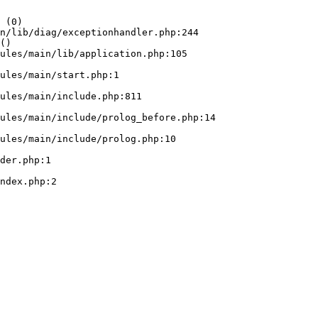
 (0)

n/lib/diag/exceptionhandler.php:244

()
