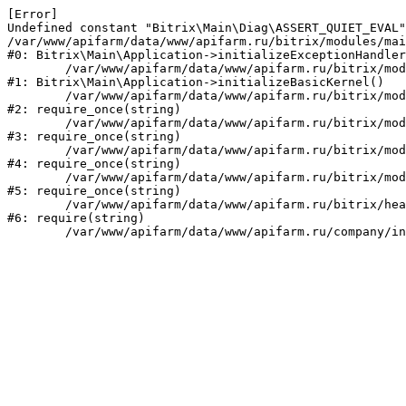
[Error] 

Undefined constant "Bitrix\Main\Diag\ASSERT_QUIET_EVAL"
/var/www/apifarm/data/www/apifarm.ru/bitrix/modules/mai
#0: Bitrix\Main\Application->initializeExceptionHandler
	/var/www/apifarm/data/www/apifarm.ru/bitrix/modules/main/lib/application.php:105

#1: Bitrix\Main\Application->initializeBasicKernel()

	/var/www/apifarm/data/www/apifarm.ru/bitrix/modules/main/start.php:1

#2: require_once(string)

	/var/www/apifarm/data/www/apifarm.ru/bitrix/modules/main/include.php:811

#3: require_once(string)

	/var/www/apifarm/data/www/apifarm.ru/bitrix/modules/main/include/prolog_before.php:14

#4: require_once(string)

	/var/www/apifarm/data/www/apifarm.ru/bitrix/modules/main/include/prolog.php:10

#5: require_once(string)

	/var/www/apifarm/data/www/apifarm.ru/bitrix/header.php:1

#6: require(string)
