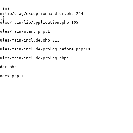
 (0)

n/lib/diag/exceptionhandler.php:244

()
