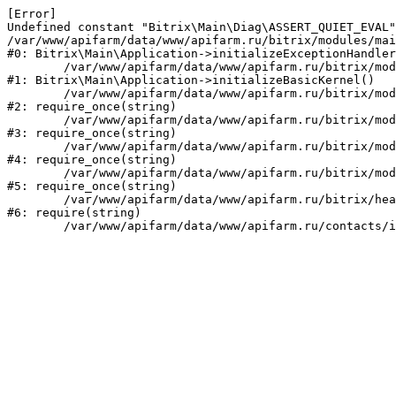
[Error] 

Undefined constant "Bitrix\Main\Diag\ASSERT_QUIET_EVAL"
/var/www/apifarm/data/www/apifarm.ru/bitrix/modules/mai
#0: Bitrix\Main\Application->initializeExceptionHandler
	/var/www/apifarm/data/www/apifarm.ru/bitrix/modules/main/lib/application.php:105

#1: Bitrix\Main\Application->initializeBasicKernel()

	/var/www/apifarm/data/www/apifarm.ru/bitrix/modules/main/start.php:1

#2: require_once(string)

	/var/www/apifarm/data/www/apifarm.ru/bitrix/modules/main/include.php:811

#3: require_once(string)

	/var/www/apifarm/data/www/apifarm.ru/bitrix/modules/main/include/prolog_before.php:14

#4: require_once(string)

	/var/www/apifarm/data/www/apifarm.ru/bitrix/modules/main/include/prolog.php:10

#5: require_once(string)

	/var/www/apifarm/data/www/apifarm.ru/bitrix/header.php:1

#6: require(string)
