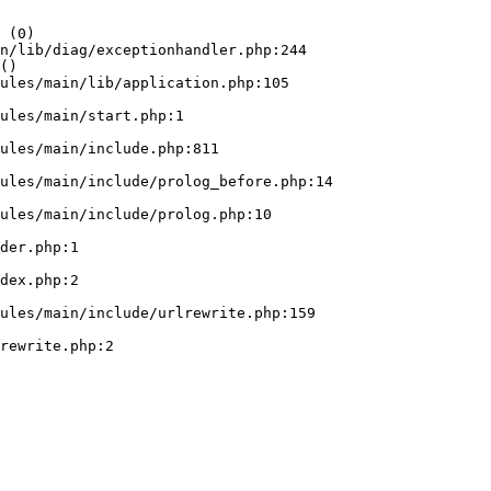
 (0)

n/lib/diag/exceptionhandler.php:244

()
