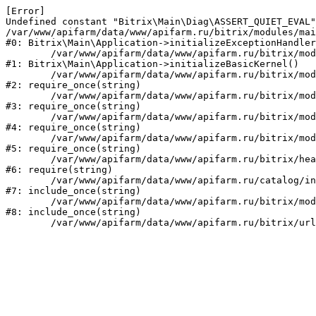
[Error] 

Undefined constant "Bitrix\Main\Diag\ASSERT_QUIET_EVAL"
/var/www/apifarm/data/www/apifarm.ru/bitrix/modules/mai
#0: Bitrix\Main\Application->initializeExceptionHandler
	/var/www/apifarm/data/www/apifarm.ru/bitrix/modules/main/lib/application.php:105

#1: Bitrix\Main\Application->initializeBasicKernel()

	/var/www/apifarm/data/www/apifarm.ru/bitrix/modules/main/start.php:1

#2: require_once(string)

	/var/www/apifarm/data/www/apifarm.ru/bitrix/modules/main/include.php:811

#3: require_once(string)

	/var/www/apifarm/data/www/apifarm.ru/bitrix/modules/main/include/prolog_before.php:14

#4: require_once(string)

	/var/www/apifarm/data/www/apifarm.ru/bitrix/modules/main/include/prolog.php:10

#5: require_once(string)

	/var/www/apifarm/data/www/apifarm.ru/bitrix/header.php:1

#6: require(string)

	/var/www/apifarm/data/www/apifarm.ru/catalog/index.php:2

#7: include_once(string)

	/var/www/apifarm/data/www/apifarm.ru/bitrix/modules/main/include/urlrewrite.php:159

#8: include_once(string)
