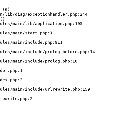
 (0)

n/lib/diag/exceptionhandler.php:244

()
