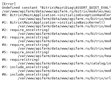
[Error] 

Undefined constant "Bitrix\Main\Diag\ASSERT_QUIET_EVAL"
/var/www/apifarm/data/www/apifarm.ru/bitrix/modules/mai
#0: Bitrix\Main\Application->initializeExceptionHandler
	/var/www/apifarm/data/www/apifarm.ru/bitrix/modules/main/lib/application.php:105

#1: Bitrix\Main\Application->initializeBasicKernel()

	/var/www/apifarm/data/www/apifarm.ru/bitrix/modules/main/start.php:1

#2: require_once(string)

	/var/www/apifarm/data/www/apifarm.ru/bitrix/modules/main/include.php:811

#3: require_once(string)

	/var/www/apifarm/data/www/apifarm.ru/bitrix/modules/main/include/prolog_before.php:14

#4: require_once(string)

	/var/www/apifarm/data/www/apifarm.ru/bitrix/modules/main/include/prolog.php:10

#5: require_once(string)

	/var/www/apifarm/data/www/apifarm.ru/bitrix/header.php:1

#6: require(string)

	/var/www/apifarm/data/www/apifarm.ru/catalog/index.php:2

#7: include_once(string)

	/var/www/apifarm/data/www/apifarm.ru/bitrix/modules/main/include/urlrewrite.php:159

#8: include_once(string)
