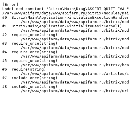
[Error] 

Undefined constant "Bitrix\Main\Diag\ASSERT_QUIET_EVAL"
/var/www/apifarm/data/www/apifarm.ru/bitrix/modules/mai
#0: Bitrix\Main\Application->initializeExceptionHandler
	/var/www/apifarm/data/www/apifarm.ru/bitrix/modules/main/lib/application.php:105

#1: Bitrix\Main\Application->initializeBasicKernel()

	/var/www/apifarm/data/www/apifarm.ru/bitrix/modules/main/start.php:1

#2: require_once(string)

	/var/www/apifarm/data/www/apifarm.ru/bitrix/modules/main/include.php:811

#3: require_once(string)

	/var/www/apifarm/data/www/apifarm.ru/bitrix/modules/main/include/prolog_before.php:14

#4: require_once(string)

	/var/www/apifarm/data/www/apifarm.ru/bitrix/modules/main/include/prolog.php:10

#5: require_once(string)

	/var/www/apifarm/data/www/apifarm.ru/bitrix/header.php:1

#6: require(string)

	/var/www/apifarm/data/www/apifarm.ru/articles/index.php:2

#7: include_once(string)

	/var/www/apifarm/data/www/apifarm.ru/bitrix/modules/main/include/urlrewrite.php:159

#8: include_once(string)
