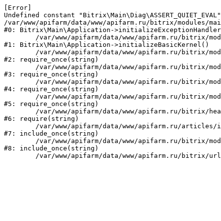
[Error] 

Undefined constant "Bitrix\Main\Diag\ASSERT_QUIET_EVAL"
/var/www/apifarm/data/www/apifarm.ru/bitrix/modules/mai
#0: Bitrix\Main\Application->initializeExceptionHandler
	/var/www/apifarm/data/www/apifarm.ru/bitrix/modules/main/lib/application.php:105

#1: Bitrix\Main\Application->initializeBasicKernel()

	/var/www/apifarm/data/www/apifarm.ru/bitrix/modules/main/start.php:1

#2: require_once(string)

	/var/www/apifarm/data/www/apifarm.ru/bitrix/modules/main/include.php:811

#3: require_once(string)

	/var/www/apifarm/data/www/apifarm.ru/bitrix/modules/main/include/prolog_before.php:14

#4: require_once(string)

	/var/www/apifarm/data/www/apifarm.ru/bitrix/modules/main/include/prolog.php:10

#5: require_once(string)

	/var/www/apifarm/data/www/apifarm.ru/bitrix/header.php:1

#6: require(string)

	/var/www/apifarm/data/www/apifarm.ru/articles/index.php:2

#7: include_once(string)

	/var/www/apifarm/data/www/apifarm.ru/bitrix/modules/main/include/urlrewrite.php:159

#8: include_once(string)
