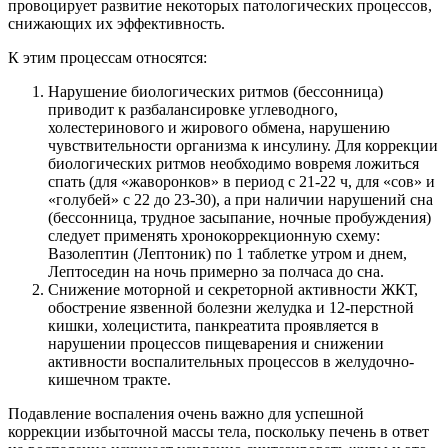
провоцирует развитие некоторых патологических процессов,
снижающих их эффективность.
К этим процессам относятся:
Нарушение биологических ритмов (бессонница)
приводит к разбалансировке углеводного,
холестеринового и жирового обмена, нарушению
чувствительности организма к инсулину. Для коррекции
биологических ритмов необходимо вовремя ложиться
спать (для «жаворонков» в период с 21-22 ч, для «сов» и
«голубей» с 22 до 23-30), а при наличии нарушений сна
(бессонница, трудное засыпание, ночные пробуждения)
следует применять хронокоррекционную схему:
Вазолептин (Лептоник) по 1 таблетке утром и днем,
Лептоседин на ночь примерно за полчаса до сна.
Снижение моторной и секреторной активности ЖКТ,
обострение язвенной болезни желудка и 12-перстной
кишки, холецистита, панкреатита проявляется в
нарушении процессов пищеварения и снижении
активности воспалительных процессов в желудочно-
кишечном тракте.
Подавление воспаления очень важно для успешной
коррекции избыточной массы тела, поскольку печень в ответ