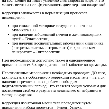
на воспаление начинает усиленно синтезировать жиры и это
может свести на нет эффективность диетотерапии ожирения!
Коррекция заключается в нормализации процессов
пищеварения:
при сниженной моторике желудка и кишечника –
Мумичага 100,
при наличии заболеваний печени и желчевыводящих
путей – Гепатолептин,
при наличии воспалительных заболеваний кишечника
(энтериты, колиты, энтероколиты) и хроническом
панкреатите – Энтеролептин
При необходимости допустимо также и одновременное
применение всех 3-х препаратов – по 1 таблетке во время еды.
Перечисленные мероприятия необходимо проводить ДО того,
как приступать собственно к коррекции массы тела – т.е. при
наличии перечисленных проблем необходим
подготовительный период. Это является общим условием для
достижения стойкого результата независимо от избранного
метода похудения.
Коррекция избыточной массы тела проводится путем
применения набора продуктов – Рецепт Успеха.