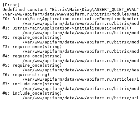
[Error] 

Undefined constant "Bitrix\Main\Diag\ASSERT_QUIET_EVAL"
/var/www/apifarm/data/www/apifarm.ru/bitrix/modules/mai
#0: Bitrix\Main\Application->initializeExceptionHandler
	/var/www/apifarm/data/www/apifarm.ru/bitrix/modules/main/lib/application.php:105

#1: Bitrix\Main\Application->initializeBasicKernel()

	/var/www/apifarm/data/www/apifarm.ru/bitrix/modules/main/start.php:1

#2: require_once(string)

	/var/www/apifarm/data/www/apifarm.ru/bitrix/modules/main/include.php:811

#3: require_once(string)

	/var/www/apifarm/data/www/apifarm.ru/bitrix/modules/main/include/prolog_before.php:14

#4: require_once(string)

	/var/www/apifarm/data/www/apifarm.ru/bitrix/modules/main/include/prolog.php:10

#5: require_once(string)

	/var/www/apifarm/data/www/apifarm.ru/bitrix/header.php:1

#6: require(string)

	/var/www/apifarm/data/www/apifarm.ru/articles/index.php:2

#7: include_once(string)

	/var/www/apifarm/data/www/apifarm.ru/bitrix/modules/main/include/urlrewrite.php:159

#8: include_once(string)
