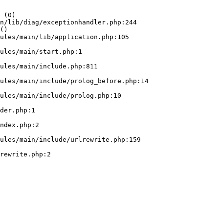
 (0)

n/lib/diag/exceptionhandler.php:244

()
