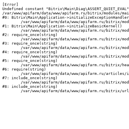
[Error] 

Undefined constant "Bitrix\Main\Diag\ASSERT_QUIET_EVAL"
/var/www/apifarm/data/www/apifarm.ru/bitrix/modules/mai
#0: Bitrix\Main\Application->initializeExceptionHandler
	/var/www/apifarm/data/www/apifarm.ru/bitrix/modules/main/lib/application.php:105

#1: Bitrix\Main\Application->initializeBasicKernel()

	/var/www/apifarm/data/www/apifarm.ru/bitrix/modules/main/start.php:1

#2: require_once(string)

	/var/www/apifarm/data/www/apifarm.ru/bitrix/modules/main/include.php:811

#3: require_once(string)

	/var/www/apifarm/data/www/apifarm.ru/bitrix/modules/main/include/prolog_before.php:14

#4: require_once(string)

	/var/www/apifarm/data/www/apifarm.ru/bitrix/modules/main/include/prolog.php:10

#5: require_once(string)

	/var/www/apifarm/data/www/apifarm.ru/bitrix/header.php:1

#6: require(string)

	/var/www/apifarm/data/www/apifarm.ru/articles/index.php:2

#7: include_once(string)

	/var/www/apifarm/data/www/apifarm.ru/bitrix/modules/main/include/urlrewrite.php:159

#8: include_once(string)
