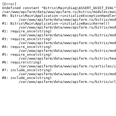
[Error] 

Undefined constant "Bitrix\Main\Diag\ASSERT_QUIET_EVAL"
/var/www/apifarm/data/www/apifarm.ru/bitrix/modules/mai
#0: Bitrix\Main\Application->initializeExceptionHandler
	/var/www/apifarm/data/www/apifarm.ru/bitrix/modules/main/lib/application.php:105

#1: Bitrix\Main\Application->initializeBasicKernel()

	/var/www/apifarm/data/www/apifarm.ru/bitrix/modules/main/start.php:1

#2: require_once(string)

	/var/www/apifarm/data/www/apifarm.ru/bitrix/modules/main/include.php:811

#3: require_once(string)

	/var/www/apifarm/data/www/apifarm.ru/bitrix/modules/main/include/prolog_before.php:14

#4: require_once(string)

	/var/www/apifarm/data/www/apifarm.ru/bitrix/modules/main/include/prolog.php:10

#5: require_once(string)

	/var/www/apifarm/data/www/apifarm.ru/bitrix/header.php:1

#6: require(string)

	/var/www/apifarm/data/www/apifarm.ru/articles/index.php:2

#7: include_once(string)

	/var/www/apifarm/data/www/apifarm.ru/bitrix/modules/main/include/urlrewrite.php:159

#8: include_once(string)
